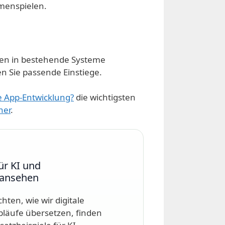
menspielen.
nen in bestehende Systeme
n Sie passende Einstiege.
e App-Entwicklung?
die wichtigsten
ner
.
ür KI und
 ansehen
ten, wie wir digitale
bläufe übersetzen, finden