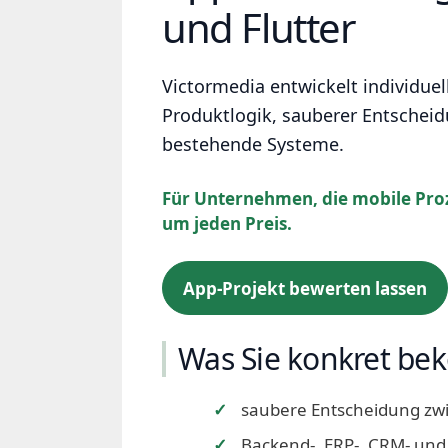
und Flutter
Victormedia entwickelt individuel
Produktlogik, sauberer Entschei
bestehende Systeme.
Für Unternehmen, die mobile Proz
um jeden Preis.
App-Projekt bewerten lassen
Was Sie konkret b
saubere Entscheidung zwi
Backend-, ERP-, CRM- und