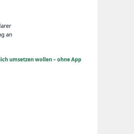
larer
ng an
lich umsetzen wollen – ohne App