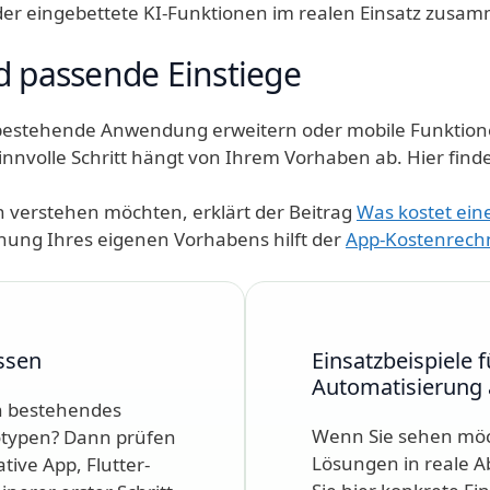
 eingebettete KI-Funktionen im realen Einsatz zusam
d passende Einstiege
 bestehende Anwendung erweitern oder mobile Funktio
nnvolle Schritt hängt von Ihrem Vorhaben ab. Hier finde
verstehen möchten, erklärt der Beitrag
Was kostet ein
dnung Ihres eigenen Vorhabens hilft der
App-Kostenrech
ssen
Einsatzbeispiele f
Automatisierung
in bestehendes
Wenn Sie sehen möch
otypen? Dann prüfen
Lösungen in reale A
tive App, Flutter-