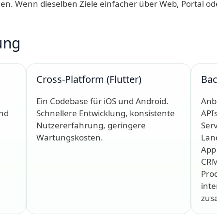
elen. Wenn dieselben Ziele einfacher über Web, Portal o
ung
Cross-Platform (Flutter)
Bac
Ein Codebase für iOS und Android.
Anb
und
Schnellere Entwicklung, konsistente
API
Nutzererfahrung, geringere
Serv
Wartungskosten.
Land
App 
CRM
Pro
int
zus