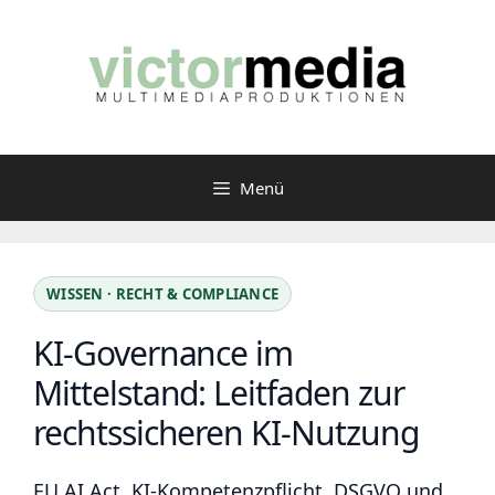
Zum
Inhalt
springen
Menü
WISSEN · RECHT & COMPLIANCE
KI-Governance im
Mittelstand: Leitfaden zur
rechtssicheren KI-Nutzung
EU AI Act, KI-Kompetenzpflicht, DSGVO und