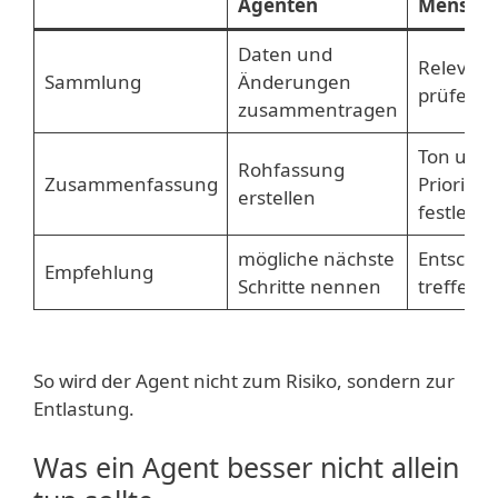
Agenten
Mensch
Daten und
Relevan
Sammlung
Änderungen
prüfen
zusammentragen
Ton und
Rohfassung
Zusammenfassung
Priorität
erstellen
festlege
mögliche nächste
Entsche
Empfehlung
Schritte nennen
treffen
So wird der Agent nicht zum Risiko, sondern zur
Entlastung.
Was ein Agent besser nicht allein