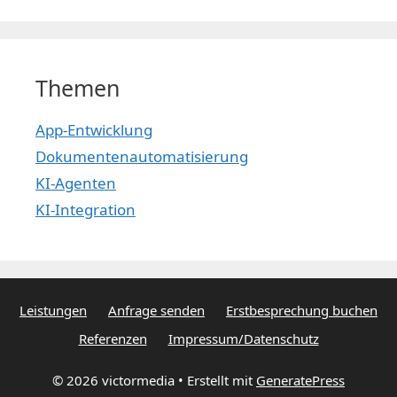
Themen
App-Entwicklung
Dokumentenautomatisierung
KI-Agenten
KI-Integration
Leistungen
Anfrage senden
Erstbesprechung buchen
Referenzen
Impressum/Datenschutz
© 2026 victormedia
• Erstellt mit
GeneratePress